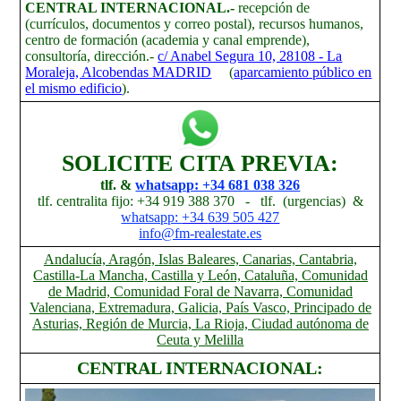
CENTRAL INTERNACIONAL.-
recepción de
(currículos, documentos y correo postal), recursos humanos,
centro de formación (academia y canal emprende),
consultoría, dirección.-
c/ Anabel Segura 10, 28108 - La
Moraleja, Alcobendas MADRID
(
aparcamiento público en
el mismo edificio
).
SOLICITE CITA PREVIA:
tlf. &
whatsapp: +34 681 038 326
tlf. centralita fijo: +34 919 388 370 - tlf. (urgencias) &
whatsapp:
+34
639 505 427
info@fm-realestate.es
Andalucía, Aragón, Islas Baleares, Canarias, Cantabria,
Castilla-La Mancha, Castilla y León, Cataluña, Comunidad
de Madrid, Comunidad Foral de Navarra, Comunidad
Valenciana, Extremadura, Galicia, País Vasco, Principado de
Asturias, Región de Murcia, La Rioja, Ciudad autónoma de
Ceuta y Melilla
CENTRAL INTERNACIONAL: