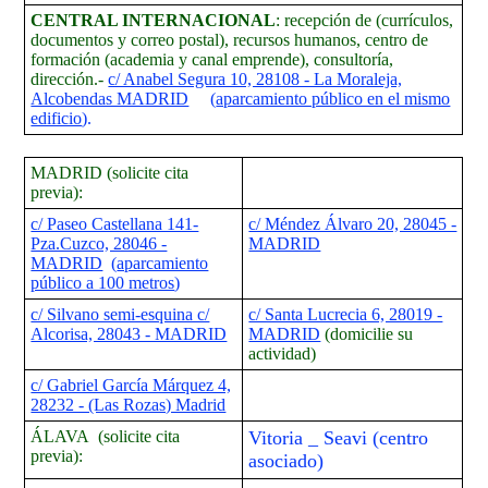
CENTRAL INTERNACIONAL
: recepción de (currículos,
documentos y correo postal), recursos humanos, centro de
formación (academia y canal emprende), consultoría,
dirección.-
c/ Anabel Segura 10, 28108 - La Moraleja,
Alcobendas MADRID
(
aparcamiento público en el mismo
edificio
).
MADRID (solicite cita
previa):
c/ Paseo Castellana 141-
c/ Méndez Álvaro 20, 28045 -
Pza.Cuzco, 28046 -
MADRID
MADRID
(
aparcamiento
público a 100 metros
)
c/ Silvano semi-esquina c/
c/ Santa Lucrecia 6, 28019 -
Alcorisa, 28043 - MADRID
MADRID
(domicilie su
actividad)
c/ Gabriel García Márquez 4,
28232 - (Las Rozas) Madrid
ÁLAVA (solicite cita
Vitoria _ Seavi (centro
previa):
asociado)